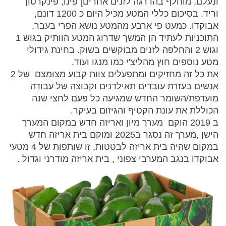
ונעלם, מוחלף בהדרגה לזנים אחרים] פינו, פינקרטון
וריד. בסיכום כללי המטע מכיל היום כ 1200 דונם,
אבוקדו. כמעט פי ארבע מהמטע נושא הפרי בעבר.
התוכניות לעתיד הן המשך שדרוג המטע הוותיק בגוש 1
וגוש 2 והחלפה לזנים מבוקשים בשוק. בחינת גידולי
מטע נוספים חוץ מהליצ'י כמו מנגו ועוד.
את כל זה מחזיקים ומתפעלים צוות קבוע מצומצם של 2
אנשים בעזרת עובדים תאילדנים וקבוצה של עבודה
מועדפת/השומר החדש שמגיעה כל פעם לחצי שנה
הכוללת את עונת הקטיף והגיזום בעיקר.
ב 2019 הוקם מערך מיון ואריזה חדש במקום המערך
הישן ,מערך זה נסגר ב2025 ומוקם בית אריזה חדש
במקום שהיה בית אריזה לבטטות, זו שותפות של 4 מטעי
אבוקדו בנגב המערבי צפוני , בית אריזה מודרני וגדול .