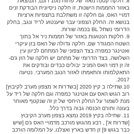
8. חלקה קטנה מאוד של פחות מ10 דונם, הנמצאת
באזור החממות הישנות, זו חלקה ניסיונית הבודקת זנים
דמויי האס, גם חלקה זו משתלבת בתצפיות ארציות
בנושא זה. החלק הצפוני עבר שיענטוע לריד ונגב, בחלק
הדרומי נשתל BL בכמה שורות.
9. חלקות הנטועות באזור של חממות ניר אל בתוך
השטח המגודר שם, חלקה גדולה של האס בזן עיקרי
ואטינגר כמפרה בצד הצפוני של המתחם לכיוון עין
השלושה, בצד הדרומי של מתחם יש חלקה של הזן ג'ם-
זה זן דמוי האס המניב יבולים כבדים ובודקים את
התאקלמותו והתאמתו לאזור הנגב המערבי. נטיעה
2017.
10.שתילה ב קיץ 2020 [בשדרות א' מצפון מערב לקיבוץ]
רוב הגוש האס עם אטינגר כמפרה וגם חלקה של ריד על
מנת לשמור על החלק היחסי של זן זה שנקטף מאוחר
בעונה ותורם הכנסה גבוה בדרך כלל.
11. שתילה בקיץ 2019 נמצא בצפון מערב הקיבוץ
[שדרות א'] , רבע מהגוש מורכב מדמויי האס ג'ם [שיש
כבר בגוש 9] זן חדש בארץ ואצלנו, על המלומה הורכב