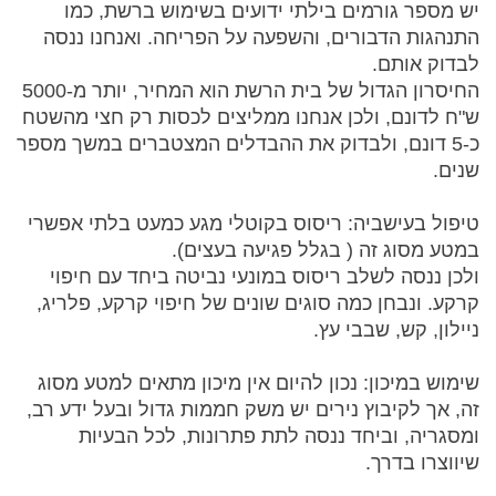
יש מספר גורמים בילתי ידועים בשימוש ברשת, כמו
התנהגות הדבורים, והשפעה על הפריחה. ואנחנו ננסה
לבדוק אותם.
החיסרון הגדול של בית הרשת הוא המחיר, יותר מ-5000
ש"ח לדונם, ולכן אנחנו ממליצים לכסות רק חצי מהשטח
כ-5 דונם, ולבדוק את ההבדלים המצטברים במשך מספר
שנים.
טיפול בעישביה: ריסוס בקוטלי מגע כמעט בלתי אפשרי
במטע מסוג זה ( בגלל פגיעה בעצים).
ולכן ננסה לשלב ריסוס במונעי נביטה ביחד עם חיפוי
קרקע. ונבחן כמה סוגים שונים של חיפוי קרקע, פלריג,
ניילון, קש, שבבי עץ.
שימוש במיכון: נכון להיום אין מיכון מתאים למטע מסוג
זה, אך לקיבוץ נירים יש משק חממות גדול ובעל ידע רב,
ומסגריה, וביחד ננסה לתת פתרונות, לכל הבעיות
שיווצרו בדרך.