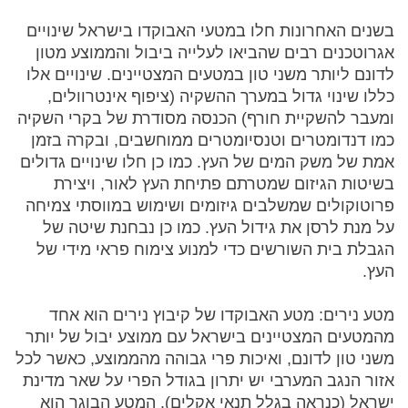
בשנים האחרונות חלו במטעי האבוקדו בישראל שינויים
אגרוטכנים רבים שהביאו לעלייה ביבול והממוצע מטון
לדונם ליותר משני טון במטעים המצטיינים. שינויים אלו
כללו שינוי גדול במערך ההשקיה (ציפוף אינטרוולים,
ומעבר להשקיית חורף) הכנסה מסודרת של בקרי השקיה
כמו דנדומטרים וטנסיומטרים ממוחשבים, ובקרה בזמן
אמת של משק המים של העץ. כמו כן חלו שינויים גדולים
בשיטות הגיזום שמטרתם פתיחת העץ לאור, ויצירת
פרוטוקולים שמשלבים גיזומים ושימוש במווסתי צמיחה
על מנת לרסן את גידול העץ. כמו כן נבחנת שיטה של
הגבלת בית השורשים כדי למנוע צימוח פראי מידי של
העץ.
מטע נירים: מטע האבוקדו של קיבוץ נירים הוא אחד
מהמטעים המצטיינים בישראל עם ממוצע יבול של יותר
משני טון לדונם, ואיכות פרי גבוהה מהממוצע, כאשר לכל
אזור הנגב המערבי יש יתרון בגודל הפרי על שאר מדינת
ישראל (כנראה בגלל תנאי אקלים). המטע הבוגר הוא