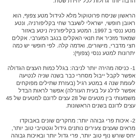
הרבה יותר גדולות לכל יחידת שטח.
הראשון שניסח פרוטוקול מלא לגידול מטע צפוף, הוא
ראובן חופשי, ישראלי לשעבר שחי בקליפורניה, ונטע
מטע ננסי ב 1997. המטע בקליפורניה ניטע באזור
שמאוד מזכיר את תנאי האקלים בנגב המערבי. אקלים
חצי מדברי, מישורים, ואדמה קלה. לפי חופשי יש כמה
יתרונות למטע ננסי (צפוף):
1- כניסה מהירה יותר לניבה: בגלל כמות העצים הגדולה
אפשר לקבל ייבול מסחרי כבר בשנה שניה לנטיעה
לעומת שנה 4 במטע רגיל (בעזרת שתילים מפוקחים
אפשר לדלג על בעית העורלה) אפשר לראות הבדל
משמעותי בין מטעים של 28 עצים לדונם למטעים של 45
עצים לדונם בשנים הראשונות.
2- איכות פרי גבוהה יותר: מחקרים שונים באבוקדו
מראים שעצים צעירים נותנים גידול וגטטיבי טוב יותר,
יחס שורש נוף טוב יותר, פרי גדול יותר ובאיכות גבוהה