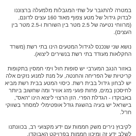
במטרה להתגבר על שתי המגבלות מלמעלה ברצוננו
לבדוק גידול של מטע צפוף מאוד 160 עצים לדונם,
(מרווחי נטיעה של 2.5 מטר בין השורות ו-2.5 מטר בין
העצים).
נושא שני שנכנס לגידול המטעים הינו בתי רשת (משרד
החקלאות מעודד בתי רשת בנשירים ליצוא).
באזור הנגב המערבי יש סופות חול וימי חמסין בתקופות
קריטיות של הפריחה והחנטה, על מנת למנוע נזקים אלה
יש לבחון גידול בבית רשת. כיסוי המטע בבית רשת מביא
לחיסכון במים, פחות פגעי מזג אוויר ומה שחשוב ביותר
באבוקדו - הגדלת הפרי. הזן הרצוי ליצוא הינו "האס",
בישראל יש בעיה בהשגת גודל אופטימלי למסחר בשווקי
חו"ל.
לקיבוץ נירים משק חממות עם ידע מקצועי רב, בכוונתנו
לשלב ידע זה ומיכון חממות בפרויקט האבוקדו.