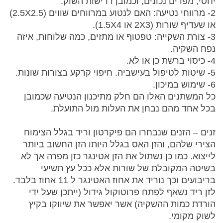
יחסי, מפרים נכונים, וכמובן דרישות השוק.
2- מרווחי נטיעה: האם לנטוע במרווחים שווים (2.5X2.5)
או שעדיף שורות (2X3 או 1.5X4).
3- צורת השקייה: טפטוף או מתזים, כמה שלוחות, איזה
נפח השקיה.
4- כיסוי ברשת כן או לא.
5- שיטות לטיפול בעישביה. חיפוי קרקע בצורות שונות.
6- שימוש במיכון.
כל המשתנים האלו הם חלק מתיכנון הנטיעה שכמובן
בכל אחד מהם נבחן את העלות מול התועלת.
זנים – הזנים שנבחרו הם פיקרטון וריד בגלל הצימוח
הצירי שלהם, והזן האס בגלל היותו הזן החשוב ביותר
לייצוא. כמו כן נשתול את הזן אטינגר כזן מפרה אך לא
בשיטה המקובלת של שורות אלא ככל עץ תשיעי
בריבועים וכך נוריד את אחוז האטינגר ל 11 אחוז בלבד.
לזן ריד נשאף לפתח פרוטוקול גידול (ייתכן שעל ידי
הורדת כמות ההשקיה) אשר יאפשר את שיווקו בקיץ
לשוק מקומי.