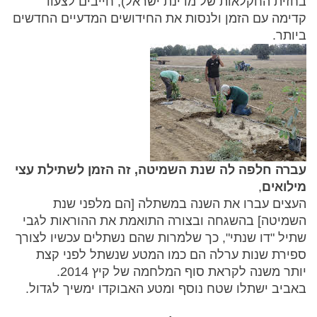
בחזית החקלאות של מדינת ישראל), חייבים לצעוד
קדימה עם הזמן ולנסות את החידושים המדעיים החדשים
ביותר.
עברה חלפה לה שנת השמיטה, זה הזמן לשתילת עצי
מילואים
,
העצים עברו את השנה במשתלה [הם מלפני שנת
השמיטה] בהשגחה ובצורה התואמת את ההוראות לגבי
שתיל "דו שנתי", כך שלמרות שהם נשתלים עכשיו לצורך
ספירת שנות ערלה הם כמו המטע שנשתל לפני קצת
יותר משנה לקראת סוף המלחמה של קיץ 2014.
באביב ישתלו שטח נוסף ומטע האבוקדו ימשיך לגדול.