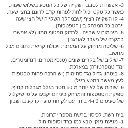
3- אפשרות לסבב השקייה של כל המטע בשלוש שעות,
כאשר כל טקט יכול לתת לפחות קו"ב לדונם בחצי שעה.
4- קו השקייה רציף (שבמהלך השקייה של חצי שעה
יירטב כל המרחק בין הטפטפות).
5- מינימום עישבייה.- לבדוק טפטוף טמון (לא אפשרי
במקרה של מעבר לאורגני)
6- שליטה מרחוק על המערכת ויכולת קריאת נתונים מכל
מחשב.
7- שילוב של בקרים שונים (טנסיומטרים, דנדומטרים,
ומד טמפרטורה) במערכת.
8- ביטחון גדול נגד סתימות (יש הרבה פחות טפטפות
לעץ מאשר במטע רגיל).
9- שורות של לא יותר מ-50 מטר בגלל מגבלות קטיף.
ספיקת הטפטפות והמרחק ביניהם יקבעו על פי שיקלול
של סעיפים 3 ו-4 ביחד עם לקיחת סוג הקרקע בחשבון.
בית רשת: לכיסוי ברשת מספר יתרונות.
1- מניעת ניזקי טבע כמו ברד וסופות חול.