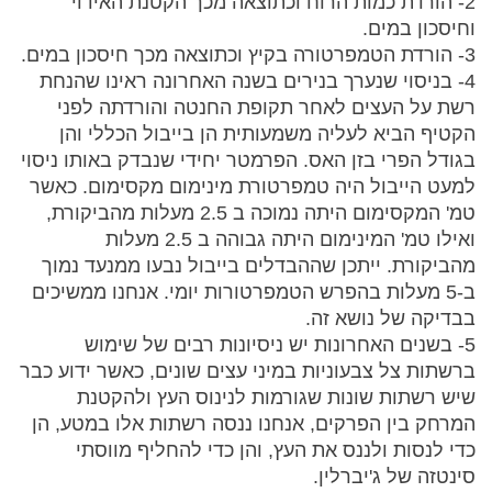
2- הורדת כמות הרוח וכתוצאה מכך הקטנת האידוי
וחיסכון במים.
3- הורדת הטמפרטורה בקיץ וכתוצאה מכך חיסכון במים.
4- בניסוי שנערך בנירים בשנה האחרונה ראינו שהנחת
רשת על העצים לאחר תקופת החנטה והורדתה לפני
הקטיף הביא לעליה משמעותית הן בייבול הכללי והן
בגודל הפרי בזן האס. הפרמטר יחידי שנבדק באותו ניסוי
למעט הייבול היה טמפרטורת מינימום מקסימום. כאשר
טמ' המקסימום היתה נמוכה ב 2.5 מעלות מהביקורת,
ואילו טמ' המינימום היתה גבוהה ב 2.5 מעלות
מהביקורת. ייתכן שההבדלים בייבול נבעו ממנעד נמוך
ב-5 מעלות בהפרש הטמפרטורות יומי. אנחנו ממשיכים
בבדיקה של נושא זה.
5- בשנים האחרונות יש ניסיונות רבים של שימוש
ברשתות צל צבעוניות במיני עצים שונים, כאשר ידוע כבר
שיש רשתות שונות שגורמות לנינוס העץ ולהקטנת
המרחק בין הפרקים, אנחנו ננסה רשתות אלו במטע, הן
כדי לנסות ולננס את העץ, והן כדי להחליף מווסתי
סינטזה של ג'יברלין.