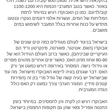
בחקלאות הישראלית. 800-1400 קוב/לדונם לשנה, תלוי
באזור. כאשר בנגב המערבי הכמות היא 1100-1200
קוב/לדונם. כמו כן האבוקדו רגיש במיוחד לרמת
המליחות של המים, ועשרות אלפי דונמים נעקרו וננטעו
מחדש על כנות אחרות בגלל המעבר לשימוש במים
מושבים.
בישראל בניגוד לעולם מגודלים כמה זנים שונים של
אבוקדו (האס, אטינגר, פוארטה, פינקרטון וריד הם
העיקריים שביניהם), כאשר ברוב העולם הגידול הוא של
80-90 אחוז מהזן האס, כאשר זנים אחרים מהווים מפרים
או גידולי נישה. המסחר באירופה דורש כמעט אך ורק
האס. דבר שגורם בעיה לייצוא האבוקדו מישראל. מה עוד
שבישראל יש בעיה קשה של גודל פרי בזן זה (הפירות
קטנים מידי). המגזר הערבי צורך כמעט רק האס כולל
הגדה המערבית.
האבוקדו רגיש הן לקרה והן לחמסינים. במיוחד בזמן
החנטה אפריל ומאי שהן גם תקופות החמסין בישראל.