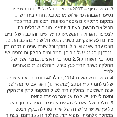
3. מטע צפוף – 2007-ניסוי בגודל של 5 דונם בצפיפות
נטיעה הגבוהה פי שלוש מהמקובל, תחת בית רשת.
במקום מתקיימים מספר נסיונות ותצפיות, ברד כבד
הפיל את הרשת, בעתיד יותאמו הזנים שגדלים בה
לצפיפות הגדולה, המשמעות היא שינוי והרכבה של זניים
צירים ולא אופקיים. בשנת 2017 חל שינוי בהרכב הזנים,
האס עבר שענטוע, כולו נחתך וכל שורה שניה הורכבה בזן
"נגב" [זן פטנטי של נירים]. המרווחים בחלק זה נהפכו ל5
מטר בין השורות ו2.5 מטר בין העצים. בחצי השני של
החלקה נשאר הריד כעץ צירי, והוחלפו 2 זנים אחרים
לריד.
4. מטע חדש משנת 2014,גודלו 40 דונם. ניתע בעיצומה
של מלחמת קיץ 2014 ["צוק איתן"] וישר עם סיומה לפני
שנת השמיטה. בחלקה ריד לשוק המקומי לתקופת הקיץ
והאס ליצוא, יש קצת אטינגר כמפרה להאס.
5. חלקה של האס ליצוא עם אטינגר כמפרה בתוך האס,
כל עץ שלישי כל שורה שלישית. נשתלה בקיץ 2014
במהלך מלחמת "צוק איתן". בחלקה זו 125 דונם [בעתיד