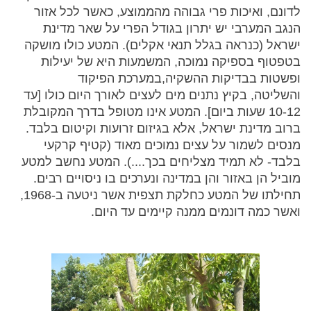
לדונם, ואיכות פרי גבוהה מהממוצע, כאשר לכל אזור
הנגב המערבי יש יתרון בגודל הפרי על שאר מדינת
ישראל (כנראה בגלל תנאי אקלים). המטע כולו מושקה
בטפטוף בספיקה נמוכה, המשמעות היא של יעילות
ופשטות בבדיקות ההשקיה,במערכת הפיקוד
והשליטה, בקיץ נתנים מים לעצים לאורך היום כולו [עד
10-12 שעות ביום]. המטע אינו מטופל בדרך המקובלת
ברוב מדינת ישראל, אלא בגיזום זרועות וקיטום בלבד.
מנסים לשמור על עצים נמוכים מאוד (קטיף קרקעי
בלבד- לא תמיד מצליחים בכך....). המטע נחשב למטע
מוביל הן באזור והן במדינה ונערכים בו ניסויים רבים.
תחילתו של המטע כחלקת תצפית אשר ניטעה ב-1968,
ואשר כמה דונמים ממנה קיימים עד היום.