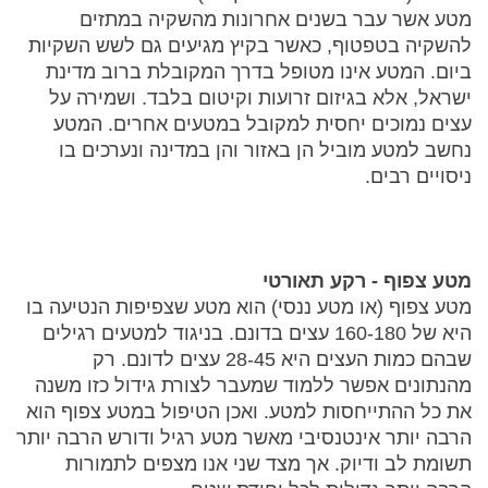
מטע אשר עבר בשנים אחרונות מהשקיה במתזים
להשקיה בטפטוף, כאשר בקיץ מגיעים גם לשש השקיות
ביום. המטע אינו מטופל בדרך המקובלת ברוב מדינת
ישראל, אלא בגיזום זרועות וקיטום בלבד. ושמירה על
עצים נמוכים יחסית למקובל במטעים אחרים. המטע
נחשב למטע מוביל הן באזור והן במדינה ונערכים בו
ניסויים רבים.
מטע צפוף - רקע תאורטי
מטע צפוף (או מטע ננסי) הוא מטע שצפיפות הנטיעה בו
היא של 160-180 עצים בדונם. בניגוד למטעים רגילים
שבהם כמות העצים היא 28-45 עצים לדונם. רק
מהנתונים אפשר ללמוד שמעבר לצורת גידול כזו משנה
את כל ההתייחסות למטע. ואכן הטיפול במטע צפוף הוא
הרבה יותר אינטנסיבי מאשר מטע רגיל ודורש הרבה יותר
תשומת לב ודיוק. אך מצד שני אנו מצפים לתמורות