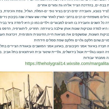
 בבת-ים, בהדרכת הצייר אליהו גת ומורים אחרים.
ייר בטבע, והעבירה ימים רבים בציור נופי ים-המלח, הגליל, צפת והכינרת, 
טיולים משפחתיים רבים ברחבי הארץ.לאחר שחיו שש עשרה שנה בקיבוץ נירים,
צרה כל השנים והעבירה בו חוגים למבוגרים וילדים.כמו כן היא לימדה ציור בבי
יא למדה טכניקות שונות אותן שילבה ביצירתה: תחריט, ליתוגרפיה, הדפס משי
יקות השונות, שמשקפים את מציאות חייה,החיצונית והפנימית, זיכרונות העבר 
מויים,שהם חלקם גלויים וחלקם שפת סמלים חידתית
 חברה באיגוד אמני הקיבוצים, בארגון אמני המושבים ובאגודת הציירים בתל-
ה ממבחר עבודות
https://theholygrail14.wixsite.com/margalita