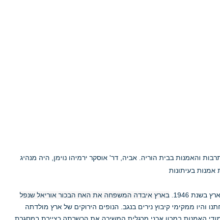
דותה נחשפה לעולם התרבות והאמנות בבית הוריה. אביה, דר' אוסקר ירמיהו נוימן, היה מנהיג
ת אמנות בעיתונות
שנת 1946.
בארץ איבדה המשפחה את האח הבכור אוריאל שנפל
נו והיו ממקימי קיבוץ נירים בנגב. הנופים הירוקים של ארץ מולדתה
מודי האמנות במכון אבני.מרגלית המשיכה את הכשרתה כציירת במסגרת