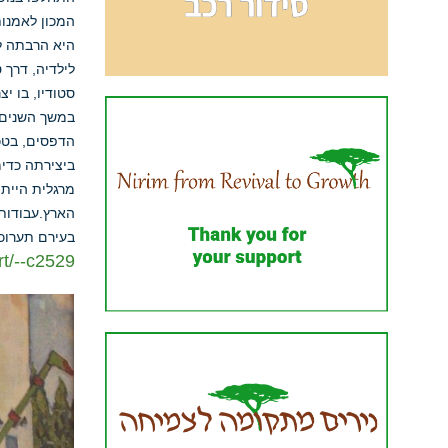
המכון לאמנות
היא הרבתה לצ
לילדיה, דרך 
סטודיו, בו י
במשך השנים ה
הדפסים, בטכנ
ביצירתה כדי
מרגלית הייתה
בעירם תערוכ
rt/--c2529