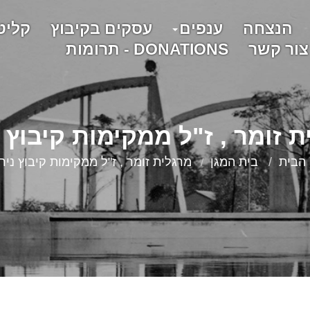
הנצחה
ענפים
עסקים בקיבוץ
קליט
צור קשר
DONATIONS - תרומות
ת זומר , ז"ל ממקימות קיבוץ נ
הבית
בית המגן
מרגלית זומר , ז"ל ממקימות קיבוץ ניר