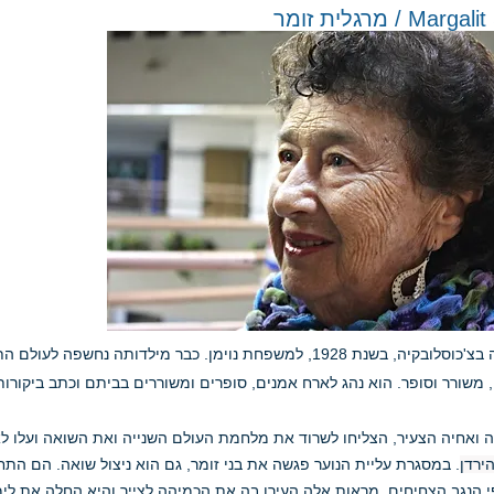
 / מרגלית זומר
מרגלית נולדה בצ'כוסלובקיה, בשנת 1928, למשפחת נוימן. כבר מיל
ח, משורר וסופר. הוא נהג לארח אמנים, סופרים ומשוררים בביתם וכתב ביקורו
ה ואחיה הצעיר, הצליחו לשרוד את מלחמת העולם השנייה ואת השואה ועלו לארץ ב
ירדן
. במסגרת עליית הנוער פגשה את בני זומר, גם הוא ניצול שואה. הם התחת
י הנגב הצחיחים. מראות אלה העירו בה את הכמיהה לצייר והיא החלה את לי