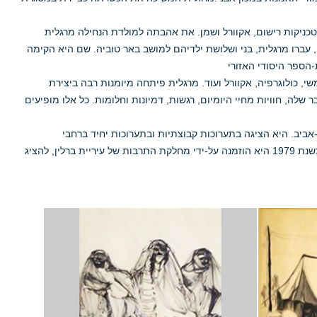
בטכניקות רישום, אקוורל ושמן. את אהבתה למולדת הנחילה מרגלית
 עברו מרגלית, בני ושלושת ילדיהם למושב באר טוביה. שם היא הקימה
ת-הספר היסודי האזורי
, כולוגרפיה, אקוורל ועוד. מרגלית פיתחה מיומנות רבה ביצירת
שלה, חוויות מחיי היומיום, רגשות, דמיונות וחלומות. כל אלו מופיעים
אביב. היא הציגה בתערוכות קבוצתיות ובתערוכות יחיד ברחבי
הארץ.עבודותיה הוצגו בגלריית אנגל בירושלים, גלריית שינער ובית העיתונאים בתל-אביב. בשנת 1979 היא הוזמנה על-ידי מחלקת התרבות של עיריית ברלין, להציג