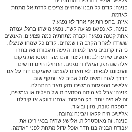
אלישע: אנשים חדשים ומתחפרים.
פנינה: קודם כל הבנו שהחיים צריכים לרדת אל מתחת
לאדמה.
איזה: בחפירות אף אחד לא נפגע ?
פנינה: לא נפגעו פגיעה קשה, נפגע מישהו ברגל. עמדה
אחת קטנה נפגעה וקברה מתחתיה כמה פצועים. האנשים
ששרדו לאחר הקרב היו שמחים. קודם כל שמחו שניצלו,
כי היו קרובים מאד למוות. הגיעה תיגבורת ואז בחרו
אנשים שידעו לבנות וליצור והם מהר תפסו את מקום
אלה שנהרגו, המא"ז והסגנים. התחילו חיים חדשים
והתכוננו לבאות. לא תארנו לעצמנו שהמקום הזה על אם
הדרך לעזה ומשם לתל אביב לא יותקף שוב.
אלישע: ההפגזות המשיכו חזק מאד בהתחלה.
פנינה: אבל לא היתה הסתערות של חיילים או נגמשים,
זה לא היה יותר, רק הפגזות. אנחנו דווקא אז קיבלנו
הספקה טובה, מזון וביגוד.
אלישע: היה קקאו וגבינה צהובה.
פנינה: זה מאוסטרליה. אלישע שהיה בנאי ריכז את
עבודת הבניה בנו חדר אוכל גדול מתחת לפני האדמה.