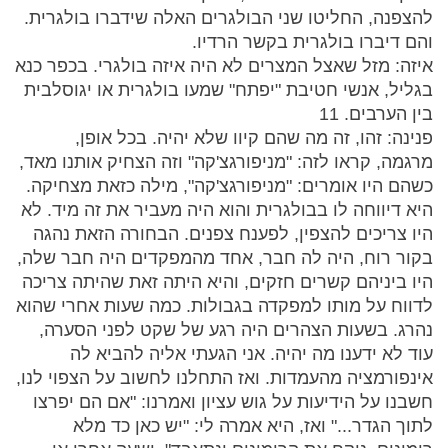
להצפנה, החליטו שני הבולגרים האלה שידברו בולגרית.
והם דיברו בולגרית בקשר הרדיו.
איזה: מזל שאצל המצרים לא היה איזה בולגרי. בכפר כנא
בגליל, אנשי חטיבת "יפתח" שמעו בולגרית או יגוסלבית
בין הערבים. 11
פנינה: זהו, זה מה שהם קיוו שלא יהיה. בכל אופן,
מרגמה, קראו לזה: "מניפורגצ'קה" וזה הצחיק אותנו מאד,
כשהם היו אומרים: "מניפורגצ'קה", מילה כזאת מצחיקה.
היא דיווחה לו בבולגרית והוא היה מעביר את זה מיד. לא
היו צריכים להצפין, לפענח צפנים. הבחורה הזאת נהגה
בקור רוח, היה לה חבר, אחד מהמפקדים היה חבר שלה,
היו ביניהם קשרים חזקים, והיא היתה זאת שהיתה צריכה
לדווח על מותו למפקדה בגבולות. כמה שעות אחרי שהוא
נהרג. בשעות הצהרים היה רגע של שקט לפני הסערה,
עוד לא ידענו מה יהיה. אני הגעתי אליה להביא לה
אינפורמציה מהעמדות. ואז התחלנו לחשוב על הצפוי לנו,
חשבנו על הידיעות על גוש עציון ואמרנו: "אם הם יפרצו
לתוך הגדר..." ואז, היא אמרה לי: "יש כאן כד מלא