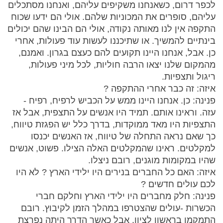
לכפר דרום, כשאנחנו משקיפים עליהם, ואנחנו מסתכלים
עליהם, סופרים את המכוניות שלהם. אולי הם ידעו שכוח
התקפה אין לנו מאותה נקודה, אולי הם הבינו שהם יכולים
בינתיים להמשיך. או שתיכננו לעשות עוד פעולות, אחרי
כן. אבל, אנחנו היינו תקועים להם כעצם בגרון. ואמנם,
מהמקום שלנו יצאו הרבה חוליות, לכל מיני פעולות,
ריגול ותצפיות.
איזה: זה כבר אחרי ההתקפה ?
פנינה: כן. אנחנו היינו ממש על הכביש לרפיח, רפיח -
עזה. וראינו אותם. תמיד היו אנשים על התצפית, אבל אז
התצפיות היו מאד ממוקדות, בדרך כלל יש הפגזת טיווח,
כך שאם נראה התחלה של טיווח, אז האנשים יכנסו
למקלטים. ראינו שהמקלטים האלה הצילו. פשוט, אנשים
שהיו במקומות מוגנים, רובם ניצלו.
איזה: האם כל החברים בנירים היו ילידי הארץ ? לא היו
לכם עולים חדשים ?
פנינה: חלק מחברים היו ילידי הארץ וחלקם חברי
הכשרות -עולים שהצטרפו במהלך הזמן לקיבוץ. רובם
התמקמו בראשון לציון. אבל כאשר הדרך היתה נפרצת