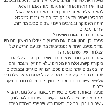
ושיפרו את סידורי המים. שיקמו את החצר. תיכננו וביצעו.
בחודש הראשון אחרי ההתקפה מונה אמנון דגיאלי
למא"ז, אליו הצטרף דובון ויותר מאוחר הגיע שאול
להחליפו שהיה עד אז בקורס. החיים נכנבו למסלול,
היתה תעסוקה ובערבים היינו יושבים סביב מדורות,
שרים ומבלים.
איזה: היו כבר זוגות נשואים ?
פנינה: כן, המון זוגות. את התינוקות גידלו בראשון. הם היו
עוד מעטים. היתה אינטנסיביות בחיים, עם הרגשה של
הצלחה, של עשינו את זה !
איזה: היו נקודות בעמק הירדן שאחר כך היתה עליהם
ביקורת קשה, אלה היו מקרים שלא החזיקו מעמד. והם
היו במצבים יותר טובים מכם. הם היו בוגרים ומבוססים
יותר ובמבנים קשיחים. כמה היה כל שטח החצר שלכם ?
אלישע: עשרה דונם הפנימי. חוץ מזה היו לנו הרבה היקפי
גדרות.
פנינה: באחת הפעמים כשהייתי בעמדה, על מנת להביא
ממנה אינפורמציה למרגה הקשרית שתדווח לגבולות,
ששם היו ברן ובר-לב, באותו רגע שהייתי בעמדה היתה