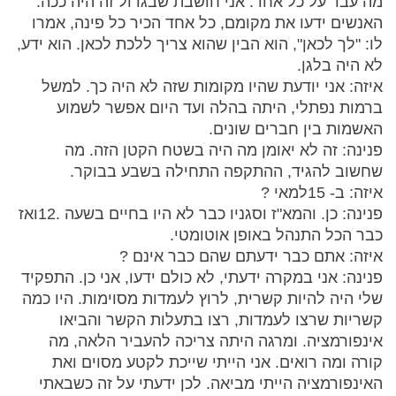
מה עבר על כל אחד. אני חושבת שבגדול זה היה ככה.
האנשים ידעו את מקומם, כל אחד הכיר כל פינה, אמרו
לו: "לך לכאן", הוא הבין שהוא צריך ללכת לכאן. הוא ידע,
לא היה בלגן.
איזה: אני יודעת שהיו מקומות שזה לא היה כך. למשל
ברמות נפתלי, היתה בהלה ועד היום אפשר לשמוע
האשמות בין חברים שונים.
פנינה: זה לא יאומן מה היה בשטח הקטן הזה. מה
שחשוב להגיד, ההתקפה התחילה בשבע בבוקר.
איזה: ב- 15למאי ?
פנינה: כן. והמא"ז וסגניו כבר לא היו בחיים בשעה .12ואז
כבר הכל התנהל באופן אוטומטי.
איזה: אתם כבר ידעתם שהם כבר אינם ?
פנינה: אני במקרה ידעתי, לא כולם ידעו, אני כן. התפקיד
שלי היה להיות קשרית, לרוץ לעמדות מסוימות. היו כמה
קשריות שרצו לעמדות, רצו בתעלות הקשר והביאו
אינפורמציה. ומרגה היתה צריכה להעביר הלאה, מה
קורה ומה רואים. אני הייתי שייכת לקטע מסוים ואת
האינפורמציה הייתי מביאה. לכן ידעתי על זה כשבאתי