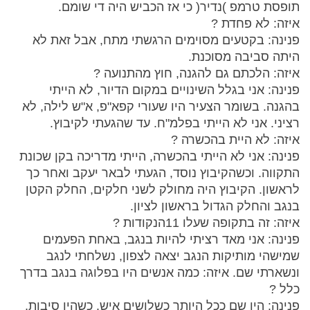
תופסת טרמפ )נדיר( כי אז הכביש היה די שומם.
איזה: לא פחדת ?
פנינה: בקטעים מסוימים הרגשתי מתח, אבל זאת לא
היתה סביבה מסוכנת.
איזה: הלכתם גם להגנה, חוץ מהתנועה ?
פנינה: אני בגלל השינויים במקום הדיור, לא הייתי
בהגנה. בשומר הצעיר היו שעורי קפא"פ, א"ש לילה, לא
רציני. אני לא הייתי בפלמ"ח. עד שהגעתי לקיבוץ.
איזה: לא היית בהכשרה ?
פנינה: אני לא הייתי בהכשרה, הייתי מדריכה בקן שכונת
התקווה. וכשהקיבוץ נוסד, הגעתי לבאר יעקב ואחר כך
לראשון. הקיבוץ היה מחולק לשני חלקים, החלק הקטן
בנגב והחלק הגדול בראשון לציון.
איזה: זה בתקופה שעלו 11הנקודות ?
פנינה: אני מאד רציתי להיות בנגב, באחת הפעמים
שמישהי מותיקות הנגב יצאה לצפון, נשלחתי לנגב
ונשארתי שם. איזה: כמה אנשים היו בפלוגה בנגב בדרך
כלל ?
פנינה: היו שם ככל היותר כשלושים איש. כשהיו סיבות,