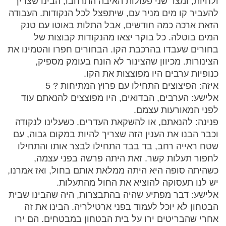
ולחיות, ומצד שני פעולות האיבה התרחבו, הבינו שצריך
להעביר קו מים מניר עם, שיתפצל לכל הנקודות. העבודה
הזאת ארכה כמה חודשים, אבל התלות באוטו עם טנק
המים בוטלה. כל בוקר יצאו מהנקודות קבוצות של
בחורים שעבדו בהרכבת הקו. הבחורים חפרו והטמינו את
הצינורות. מכיוון שהצינור לא הונח בעומק מספיק,
כנופיות ערבים היו מפוצצות את הקו.
איזה: הפיצוצים התחילו עם פרוץ המתיחות ? 5
אלישע: הערבים, הבדואים, היו מפוצצים להנאתם עוד
לפני המאורעות עצמם.
פנינה: להנאתם, או להשקאת העדרים. כשעלינו לנקודה
וכבר הבנו את הענין הזה שצריך להיות במקום גבוה, עם
שטח ראייה רחב, בד בבד התחילו לבצר אותו והתחילו
לחפור תעלות קשר. זאת היתה פרשה בפני עצמה,
כשהיתה סופה היא היתה ממלאת אותם בחול, ואז אמרנו,
יש לנו תעסוקה להוציא את החול מהתעלות.
אלישע: דבר מפתיע שהיה בהתבצרות, היה שהבינו שבית
הבטחון לא יוכל לעמוד בפני ארטילריה. הבינו את זה
אחרי שהבריטים ירו על בית הבטחון במבטחים. הם ירו