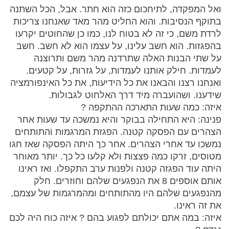
ואל המפקדה, לתיחכום כזה הוא חתר. אבל, הכל השתנה
בתוקף הנסיבות. והוא החליט מהר מאד שאנחנו צריכות
לרדת משם, כי זה לא בטוח לנו, כמו כן שהחוטים יקרעו
בהפגזות. הוא חשב עלינו, על עצמו הוא לא חשב. חשב
על שתי הבנות האלה שתרדנה מהר משם ותרוצנה
לעמדות. חילק אותנו לעמדות, על גזרות, על קטעים.
ואנחנו רצנו והבאנו את כל הידיעות, את כל האינפורמציה
שידענו. ושהועברה מיד דרך האלחוט לגבולות.
איזה: כמה שעות התארכה ההתקפה ?
פנינה: היא התחילה בבוקר והיא נמשכה עד שעות אחר
הצהרים עם הפסקה קטנה. הפגזת המרגמות והתותחים
נמשכו עד אחרי הצהרים. אחר כך היתה הפסקה שאז חגו
מטוסים, זרקו כמה פצצות ולא קלעו כל כך. יותר מאוחר
היתה עוד הפגזה קטנה ולפנות ערב התקפלו. ואז ראינו
אותם אוספים 8 את הנפגעים שלהם וחוזרים. חלק
מהנפגעים שלהם היו מהתותחים ומהמרגמות של עצמם,
את זה ראינו.
איזה: במה אתם יכולתם לפגוע בהם ? איזה כוח היה לכם