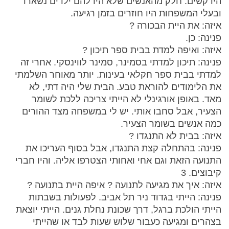
היו קשים. חלק מהאנשים שלא היו להם ילדים נשארו
ובעלי המשפחות היו חוזרים בזמן רגיעה.
איזה: את היית הבכורה ?
פנינה: כן.
איזה: ואיפה למדת בבית ספר תיכון ?
פנינה: תיכון למדתי בסמינר, סמינר לווינסקי. אחרי זה
למדתי בבית ספר חקלאי בעינות. יותר מאוחר השלמתי
את הלימודים להוראת טבע. הבית שלי היה דתי, לא
מאד. באופן אורגינלי לא הייתי צריכה ללכת לשומר
הצעיר, אבל סחבו אותי. יש לי במשפחה מצד ההורים
כמה אנשים בשומר הצעיר.
איזה: בבית לא התנגדו ?
פנינה: בהתחלה קצת התנגדו, אבל בסוף העריכו את
התנועה הזאת וגם אחי ואחותי הצטרפו אליה. והיו חברי
קיבוצים. 3
איזה: איך את מגיעה לתנועה ? איפה היית בתנועה ?
פנינה: הייתי בגדוד ניר תל אביב. לפעולות בשבתות
הייתי הולכת ברגל, דרך שכונת נחלת גנים. הייתי יוצאת
בצהרים ומגיעה כעבור שלוש שעות לבד או שהייתי