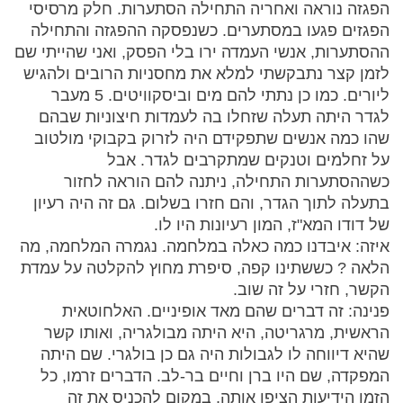
הפגזה נוראה ואחריה התחילה הסתערות. חלק מרסיסי
הפגזים פגעו במסתערים. כשנפסקה ההפגזה והתחילה
ההסתערות, אנשי העמדה ירו בלי הפסק, ואני שהייתי שם
לזמן קצר נתבקשתי למלא את מחסניות הרובים ולהגיש
ליורים. כמו כן נתתי להם מים וביסקוויטים. 5 מעבר
לגדר היתה תעלה שזחלו בה לעמדות חיצוניות שבהם
שהו כמה אנשים שתפקידם היה לזרוק בקבוקי מולטוב
על זחלמים וטנקים שמתקרבים לגדר. אבל
כשההסתערות התחילה, ניתנה להם הוראה לחזור
בתעלה לתוך הגדר, והם חזרו בשלום. גם זה היה רעיון
של דודו המא"ז, המון רעיונות היו לו.
איזה: איבדנו כמה כאלה במלחמה. נגמרה המלחמה, מה
הלאה ? כששתינו קפה, סיפרת מחוץ להקלטה על עמדת
הקשר, חזרי על זה שוב.
פנינה: זה דברים שהם מאד אופיניים. האלחוטאית
הראשית, מרגריטה, היא היתה מבולגריה, ואותו קשר
שהיא דיווחה לו לגבולות היה גם כן בולגרי. שם היתה
המפקדה, שם היו ברן וחיים בר-לב. הדברים זרמו, כל
הזמן הידיעות הציפו אותה, במקום להכניס את זה