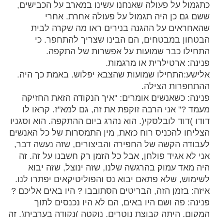
כתגמול על פעולה שאנחנו עשינו במארב על הכבישים,
ששם גם כן היה תגמול על פעולה אחרת. אחרי
שהאחראים על ההגנה בנירים ראו מה שקרה לבית
הבטחון במבטחים, הם הבינו שצריך להתחפר. כי
התחילו כבר שמועות על אפשרות של התקפה.
פנינה: ארטילרית או מרגמות.
אלישע:התחילו שמועות שהצבא יפלוש. באמת כך היה.
ההתחפרות הצילה.
פנינה: כשאנשים אומרים: "איך הנקודה הזאת החזיקה
מעמד ?" אני הרבה זוקפת את זה, גם למא"ז. קראו לו
דודו )דוד לובלסקי(. הוא נהרג ביום ההתקפה. הוא וסגניו
הצליחו להכניס רוח כזאת, מין התמסרות של כל האנשים
לעבודה הקשה של החפירה והביצורים, שזה נעשה דבר,
אני לא אגיד פולחן, אבל כל הזמן רק חשבנו על זה. זה
היה מאד עמוק בהרגשה שלנו, שזה ינוצל, שזה יבוא
לשימוש, שלא פתאם יבוא נס והפוליטיקאים יפתרו לנו.
איזה: בזמן הזה, הבריטים הסתובבו ? היו באים אליכם ?
פנינה: פה ושם היו באים, הם לא היו נכנסים לתוך
המקום. היתה קבוצת נוטרים, נוקטה )נקודה בערבית(, זה