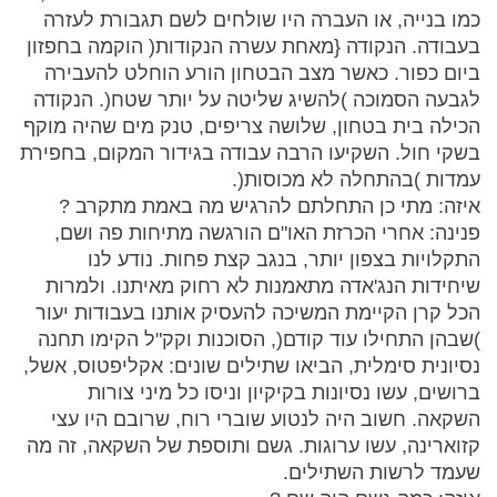
כמו בנייה, או העברה היו שולחים לשם תגבורת לעזרה
בעבודה. הנקודה {מאחת עשרה הנקודות( הוקמה בחפזון
ביום כפור. כאשר מצב הבטחון הורע הוחלט להעבירה
לגבעה הסמוכה )להשיג שליטה על יותר שטח(. הנקודה
הכילה בית בטחון, שלושה צריפים, טנק מים שהיה מוקף
בשקי חול. השקיעו הרבה עבודה בגידור המקום, בחפירת
עמדות )בהתחלה לא מכוסות(.
איזה: מתי כן התחלתם להרגיש מה באמת מתקרב ?
פנינה: אחרי הכרזת האו"ם הורגשה מתיחות פה ושם,
התקלויות בצפון יותר, בנגב קצת פחות. נודע לנו
שיחידות הנג'אדה מתאמנות לא רחוק מאיתנו. ולמרות
הכל קרן הקיימת המשיכה להעסיק אותנו בעבודות יעור
)שבהן התחילו עוד קודם(, הסוכנות וקק"ל הקימו תחנה
נסיונית סימלית, הביאו שתילים שונים: אקליפטוס, אשל,
ברושים, עשו נסיונות בקיקיון וניסו כל מיני צורות
השקאה. חשוב היה לנטוע שוברי רוח, שרובם היו עצי
קזוארינה, עשו ערוגות. גשם ותוספת של השקאה, זה מה
שעמד לרשות השתילים.