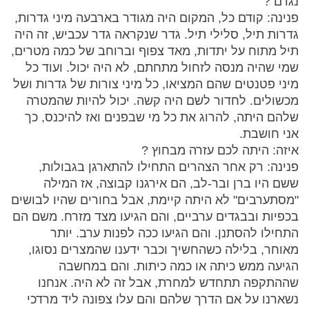
נגדם ?
פנינה: קודם כל, המקום היה מגודר בארבעה מיני גדרות,
גדרות תיל, סלילי תיל. גדר שנקראה גדר עכביש, זה היה
תיל מתוח על יתדות, מאד צפוף וברוחב של כמה מטרים,
שמי שהיה מנסה לזחול מתחתם, לא היה יכול. ועוד כל
מיני פטנטים שהם המציאו, כל מיני צורות של גדרות ושל
מכשולים. לחדור לשם היה קשה. יכול להיות שהמטרה
שלהם היתה, להרוג את כל מי שבפנים ואז להיכנס, כך
אני חושבת.
איזה: היתה לכם עזרה מבחוץ ?
פנינה: רק אחר הצהרים התחילו להתארגן בגבולות,
ששם היו ברן ובר-לב, הם אירגנו קבוצה, אז המילה
"מסתערבים" לא היתה קיימת, אבל בחורים שהיו לבושים
בכפיות ובבגדים ערביים, והם הגיעו מצד מזרח. משם הם
התחילו להסתנן. והם הגיעו ככה לפנות ערב. יותר
מאוחר, בלילה כשהחשיך וכבר ידענו שהמצרים נסוגו,
הגיעה ממש כיתה או כמה כיתות. והם במחשבה
שההתקפה תתחדש למחרת, אבל זה לא היה. אנחנו
נשארנו על אם הדרך שלהם והם עלו צפונה ליד מרדכי