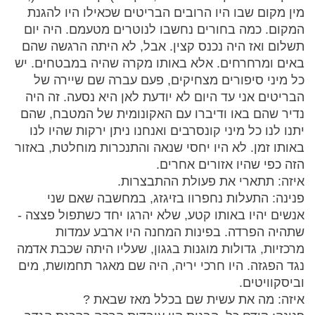
מין מקום שבו היו הרובים הבריטים שכאילו היו להגנת
המקום. כמה בחורים נחשבו לנוטרים מטעמם. היה יום
תשלום ואז היה נכנס קצין. אבל, לא היתה הרגשה שהם
באים ומרחרחים. אלא באותו מקרה שהיה במבטחים. יש
כל מיני סיפורים מצחיקים, פעם עברה שם שיירה של
הבריטים אני עד היום לא יודעת לאן היא נסעה. זה היה
נדיר שהם באו ודיברו עם האקונומית של המטבח, שהם
יתנו לנו כל מיני קונסרבים ואנחנו ניתן ירקות שהיו לנו
באותו זמן. לא היו יחסי שנאה והתנכרות מוחלטת, באזור
הזה כפי שהיו אזורים אחרים.
איזה: תתארי את פעולת ההתבצרות.
פנינה: התעלות נחפרוו בזיגזג, במחשבה שאם שני
אנשים יהיו באותו קטע, שלא יהרגו יחד כשתפול פצצה -
שתהיה הפרדה. בפינות המחנה היו ארבע עמדות
מרכזיות, גדולות מוגנות בגגון, שעליו היתה שכבת אדמה
נגד הפגזה. היו חרכי יריה, היה שם מאגר תחמושת, מים
וביסקוויטים.
איזה: מה את עשית שם בכלל מאז שבאת ?