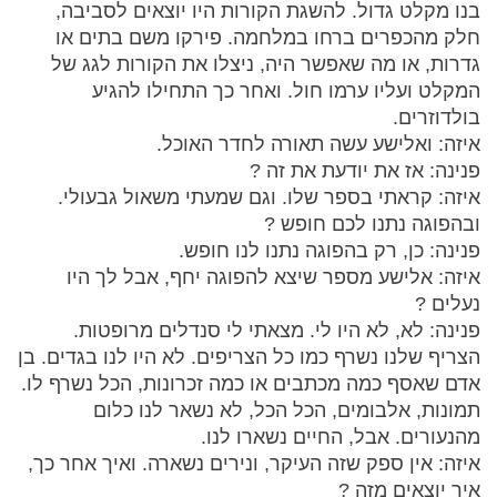
בנו מקלט גדול. להשגת הקורות היו יוצאים לסביבה,
חלק מהכפרים ברחו במלחמה. פירקו משם בתים או
גדרות, או מה שאפשר היה, ניצלו את הקורות לגג של
המקלט ועליו ערמו חול. ואחר כך התחילו להגיע
בולדוזרים.
איזה: ואלישע עשה תאורה לחדר האוכל.
פנינה: אז את יודעת את זה ?
איזה: קראתי בספר שלו. וגם שמעתי משאול גבעולי.
ובהפוגה נתנו לכם חופש ?
פנינה: כן, רק בהפוגה נתנו לנו חופש.
איזה: אלישע מספר שיצא להפוגה יחף, אבל לך היו
נעלים ?
פנינה: לא, לא היו לי. מצאתי לי סנדלים מרופטות.
הצריף שלנו נשרף כמו כל הצריפים. לא היו לנו בגדים. בן
אדם שאסף כמה מכתבים או כמה זכרונות, הכל נשרף לו.
תמונות, אלבומים, הכל הכל, לא נשאר לנו כלום
מהנעורים. אבל, החיים נשארו לנו.
איזה: אין ספק שזה העיקר, ונירים נשארה. ואיך אחר כך,
איך יוצאים מזה ?