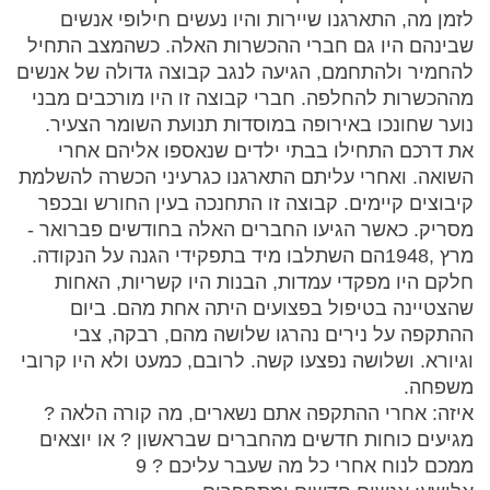
לזמן מה, התארגנו שיירות והיו נעשים חילופי אנשים
שבינהם היו גם חברי ההכשרות האלה. כשהמצב התחיל
להחמיר ולהתחמם, הגיעה לנגב קבוצה גדולה של אנשים
מההכשרות להחלפה. חברי קבוצה זו היו מורכבים מבני
נוער שחונכו באירופה במוסדות תנועת השומר הצעיר.
את דרכם התחילו בבתי ילדים שנאספו אליהם אחרי
השואה. ואחרי עליתם התארגנו כגרעיני הכשרה להשלמת
קיבוצים קיימים. קבוצה זו התחנכה בעין החורש ובכפר
מסריק. כאשר הגיעו החברים האלה בחודשים פברואר -
מרץ ,1948הם השתלבו מיד בתפקידי הגנה על הנקודה.
חלקם היו מפקדי עמדות, הבנות היו קשריות, האחות
שהצטיינה בטיפול בפצועים היתה אחת מהם. ביום
ההתקפה על נירים נהרגו שלושה מהם, רבקה, צבי
וגיורא. ושלושה נפצעו קשה. לרובם, כמעט ולא היו קרובי
משפחה.
איזה: אחרי ההתקפה אתם נשארים, מה קורה הלאה ?
מגיעים כוחות חדשים מהחברים שבראשון ? או יוצאים
ממכם לנוח אחרי כל מה שעבר עליכם ? 9