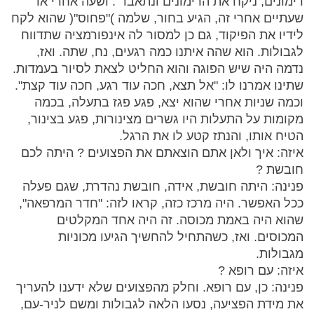
רימונים, ניקח את הרימונים ונתאבד". ושעה אחרי או
שעתיים אחרי זה, הגיע בחור, שלמה )"פחוס"( שהוא לקח
לידיו את הפיקוד, גם כן למסור לה אינפורמציה שתדווח
לגבולות. הוא שהה איתנו כמה רגעים, נח, שתה. ואז,
נדמה היה שיש הפוגה והוא החליט לצאת לסיור בעמדות.
שתינו אמרנו לו: "אל תצא, חכה עוד רגע, חכה עוד קצת".
וכמה שניות אחרי שהוא יצא, פגע פגז בתעלה, בכמה
מקומות על התעלות היו גשרים מצינורות, פגע בצינור,
הטיח אותו, והנתז קטע לו את הרגל.
איזה: איך ולאן אתם הוצאתם את הפצועים ? היתה לכם
חובשת ?
פנינה: היתה חובשת, אידה, חובשת נהדרת, שגם פעלה
ככל האפשר. היה מרכז כזה, קראו לזה: "חדר המרפאה",
שהוא היה באמת מכוסה. זה היה אחד המקלטים
המכוסים. ואז, כשהתחיל להחשיך הגיעו מכוניות
מגבולות.
איזה: עם רופא ?
פנינה: כן, עם רופא. וחלק מהפצועים שלא ידענו להעריך
את מידת הפציעה, נסעו הלאה לגבולות ומשם לניר-עם,