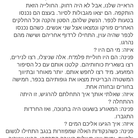
הראייה שלנו, אבל לא היה רחוק. החולייה הזאת
הותקפה. הם יצאו מגבולות לסיור. בעצם הם נכנסו
בטעות לכפר. הנשק שלהם, הסטן והקנה וכל החלקים
האחרים פורקו ונמצאו אצל שני אנשים. כשהם נכנסו
לכפר שהיה עוין, התחילו לרדוף אחריהם ושישה מהם
נהרגו.
איזה: מי הם היו ?
פנינה: הם היו חוליית פלמ"ח. אלה שניצלו, רצו לנירים,
רצו בשארית כוחותיהם. קלטנו אותם עם כל הסיפור
המזעזע. מיד רצו לחפש אותם. יותר מאוחר ובתיווך
המשטרה הבריטית מצאו את גופותיהם בכפר, חמישה
בחורים ובחורה אחת.
איזה: שאלתי אותך איך התחלתם להרגיש, זו היתה
ההתחלה ?
פנינה: המאורע בשעוט היה בחנוכה, ואז החרדות
התגברו.
איזה: איך הגיעו אליכם המים ?
פנינה: כשהנקודות האלה שמפוזרות בנגב התחילו לנשום