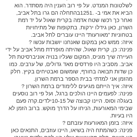
לשלטונות המנדט. על פי רוב הענין היה מסתדר. הוא
הביא את אמי ב- .1251בהתחלה הם גרו בתל אביב,
ואחר כך רכשו שטח אדמה בקרית שאול על יד רמת
השרון, כאן גידלו ירקות. בתקופות של מתיחויות
בטחוניות "מאורעות" היינו עוברים לתל אביב.
איזה: ממש כאן במקום שאנחנו יושבות עכשו ?
פנינה: כן, קרית שאול, שהיתה מופרדת מתל אביב על ידי
העיירה שיך מוניס, המקום שעליו בנויה אוניברסיטת תל
אביב. מסביב היו פרדסים מאד גדולים, של ערבים. כמו
כן שדות תבואה בחורף, שומשום ואבטיחים בקיץ. חלק
מהזמן אני למדתי בבית הספר ברמת השרון.
איזה: איך הייתם מגיעים ללימודים ברמת השרון ?
פנינה: לפעמים היינו הולכים ברגל, ועל פי רוב נוסעים
בעגלה וסוס. היינו קבוצה של 10-15ילדים.קרה פעם
שבימי המאורעות, הניחו על הדרך מוקש. ברוב הזמן לא
היו בעיות.
איזה: בזמן המאורעות עזבתם ?
פנינה: כשהמתח היה בשיאו, היינו עוזבים, התנאים כאן