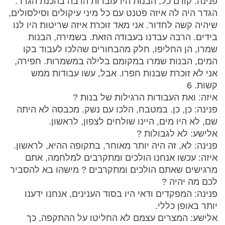
פנינה: קודם כל, הבנות היו עובדות הרבה בהכנת הגדר.
הגדר היה לה איזה פטנט עם כל מיני עיקולים וסילסולים,
שיהיה קשה לחדור. אני מאד זוכרת איזה שריטות היו לנו
בידים. הרבה עבדנו בעבודה הזאת. בשמירה, הבנות
שמרו, הן החליפו, חלק מהבחורים שהלכו לעבוד בקו
המים, הבנות שמרו במקומם בלילה במשמרות. חפירה,
אני לא זוכרת שבנות חפרו. אבל, עשו עבודות ממש
קשות. 6
איזה: ואת העבודות הרגילות של בנות ?
פנינה: כן, כן. במטבח, הלכו עם נשק. מכבסה לא היתה
שם, לא היו מים, היינו שולחים לצפון, לראשון.
אלישע: לא לגבולות ?
פנינה: לא, זה היה יותר מאוחר, בתקופה ההיא, לראשון.
איזה: עכשו אנחנו הולכים ומתקרבים למלחמה, אתם
מרגישים שאתם הולכים ומתקרבים ? מישהו בא להסביר
לכם מה יהיה ?
פנינה: המפקדים ודאי היו בסוד הענינים, אנחנו ידענו
יותר באופן כללי.
אלישע: המצרים עצמם לא החליטו על ההתקפה, כך