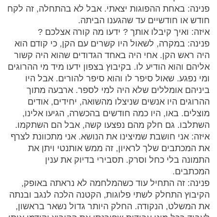
פנינה: באחת ההפוגות יצאתי. אבל לא בהתחלה, זה לקח
חודש או חודשיים עד שהגענו הביתה.
איזה: ואיך קיבלו אותך ? ידעו מה קורה אצלכם ?
פנינה: במקרה, לשאול היו קשרים עם הקן, כי קודם הוא
היה ראש הקן. אחי היה באחד הגדודים שהוא היה קשור
אליהם והוא הודיע לו. בקיבוץ בצפון ידעו מיד מי ההרוגים
ומי נפגע. שאול סיפר לו והוא סיפר להורים. אבל היו
ביניהם אומללים שלא היה למי לספר. ארבעה מתוך
ההרוגים היו אנשים שניצלו מהשואה, יחידים, אודים
מוצלים. באו, היו כמה חודשים בהכשרה, הגיעו אלינו,
השתלבו. גם חלק מהם נפצעו קשה, אבל הם השתקמו.
איזה: אני חושבת שמיצינו את הנושא. אני מתכוונת לצרף
את המכתבים שלך לראיון, זה ממש אותנטי ויתן את
התמונה בלי כחל וסרק. תסבירי בדיוק את ענין
המכתבים.
פנינה: זה התחיל עוד כשהמלחמה לא נראתה באופק,
הקיבוץ התחלק לשתי פלוגות, הקטנה הלכה לנגב ובנתה
את המשלט, הנקודה. החלק היותר גדול נשאר בראשון,