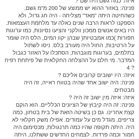
איזה: כמה גשם היה שם ?
פנינה: באזור ההוא יש ממוצע של 200 מ"מ גשם,
כשהחיטה היתה "מאד" מצליחה - היה חג גדול, ולא
הספקנו לראות הרבה שנים כאלה עד מלחמת העצמאות.
היו באים אנשים ממכון וולקני והציעו נסיונות, כמו ערוגות
חפורות )כמו אמבטיות( שבהן יקוו המים, הלס היה שומר
על הרטיבות, החול היה מעורב בלס. ניסו לשתול
בתלמים, בערוגות מוגבהות, הסתכלו על האזור כגבול
המדבר. מי חלם על ההצלחה החקלאית של פיתחת רפיח
? 4
איזה: היו ישובים קרובים אליכם ?
פנינה: היה ישוב אחד שהיה בטווח ראייה, זה היה
מבטחים.
איזה: איזה מין ישוב זה היה ?
פנינה: זה היה קיבוץ של הציונים הכלליים. הוא הוקם
קצת אחרינו. גם כן בשיטה הזאת של בית בטחון, כמה
צריפים, מגדל מים על עמודים. אפילו משק חקלאי לא
היה. היתה תקופה שהיו כמה תרנגולות, מכסימום היה
חמור וכמה פרדות. לצמחים החדשים ששתלנו, היתה