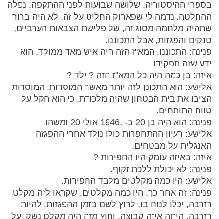
בספרי ההיסטוריה. שלושה שבועות לפני ההתקפה, נפלה
ההחלטה. נדמה לי שפארוק החליט על זה. לא היה ברור
שתהיה מלחמה מסוג זה, של פלישת הצבאות הערביים,
טנקים והפגזות, אבל התכוננו.
פנינה: התכוננו, המא"ז הזה היה איש מאד ממוקד, הוא
ידע שזה תפקידו.
איזה: בן כמה היה כל המא"ז הזה ? ילד ?
אלישע: הוא התכונן לזה יותר מאשר המוסדות, המוסדות
הציבו את בית הבטחון שהיה מלכודת, כי הוא הקל על
טווח התותחים.
פנינה: הוא היה בן 20 ב- ,1946 אולי 20 ומשהו.
אלישע: רעיון ההתחפרות כולו נולד אחרי ההפגזה
האנגלית על מבטחים.
איזה: באיזה עומק היו החפירות ?
פנינה: לא יכולת ללכת זקוף.
אלישע: היו כמה מקלטים מלבד החפירות.
פנינה: זה אחר כך. היו כמה מקלטים, שקראו לזה מקלט
רזרבה, יכלו לנוח בו, לרוץ לשם בזמן ההפגזות. להיות
רזרבה, היתה איזה קבוצה. וחוץ מזה היה מקלט נשק ועל