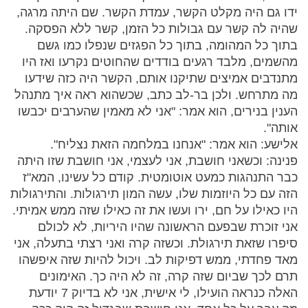
ידו גם היה מקלט הקשר, עמדת הקשר. שם היתה מרגה,
שהיה לה קשר עם גבולות כל הזמן, קשר ללא הפסקה.
בתוך כל המהומה, בתוך כל הפגזים שנפלו כמו גשם
מהשמים, מלבד רגעים בודדים שהחוטים נקרעו ואז היו
מתנדבים אמיצים שתיקנו אותם, הקשר היה כזה שידעו
מה מתרחש. ולכן בר-לב כתב, שכשהוא ראה איך מתנהל
הענין בנירים, הוא אמר: "אני לא מאמין שהערבים יכבשו
אותה".
אלישע: הוא אמר: "אנחנו במלחמה הזאת נצליח".
פנינה: וכשאני חושבת, אני לעצמי, אני חושבת שזו היתה
כבר התנהגות כמעט אוטומטית. קודם כל עשינו, המא"ז
הזה עם כל היוזמות שלו, עשה המון תירגולות. והתירגולות
היו כאילו על חם, ירו ועשו את זה כאילו שזה ממש אמיתי.
אני זוכרת שבפעם הראשונה שהיו היריות, לא לכולם
סיפרו שזאת תירגולת. וכשזה קרה ואני רצתי בתעלה, אני
מאד פחדתי, ממש דפיקות לב. ויכול להיות שזה איפשהו
תרם לכך שביום שזה קרה, זה לא היה כך. האימונים
האלה כנראה הועילו, לי אישית, אני לא בדיוק 7 יודעת