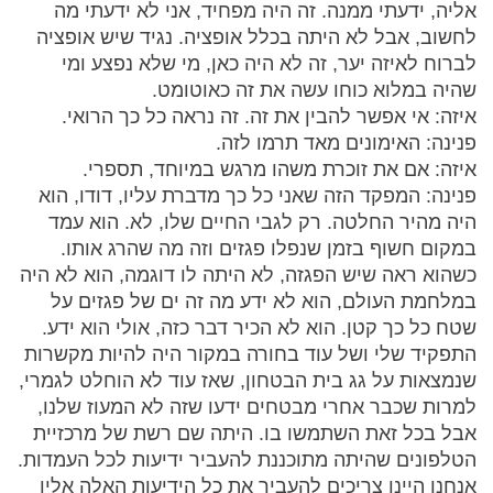
אליה, ידעתי ממנה. זה היה מפחיד, אני לא ידעתי מה
לחשוב, אבל לא היתה בכלל אופציה. נגיד שיש אופציה
לברוח לאיזה יער, זה לא היה כאן, מי שלא נפצע ומי
שהיה במלוא כוחו עשה את זה כאוטומט.
איזה: אי אפשר להבין את זה. זה נראה כל כך הרואי.
פנינה: האימונים מאד תרמו לזה.
איזה: אם את זוכרת משהו מרגש במיוחד, תספרי.
פנינה: המפקד הזה שאני כל כך מדברת עליו, דודו, הוא
היה מהיר החלטה. רק לגבי החיים שלו, לא. הוא עמד
במקום חשוף בזמן שנפלו פגזים וזה מה שהרג אותו.
כשהוא ראה שיש הפגזה, לא היתה לו דוגמה, הוא לא היה
במלחמת העולם, הוא לא ידע מה זה ים של פגזים על
שטח כל כך קטן. הוא לא הכיר דבר כזה, אולי הוא ידע.
התפקיד שלי ושל עוד בחורה במקור היה להיות מקשרות
שנמצאות על גג בית הבטחון, שאז עוד לא הוחלט לגמרי,
למרות שכבר אחרי מבטחים ידעו שזה לא המעוז שלנו,
אבל בכל זאת השתמשו בו. היתה שם רשת של מרכזיית
הטלפונים שהיתה מתוכננת להעביר ידיעות לכל העמדות.
אנחנו היינו צריכים להעביר את כל הידיעות האלה אליו