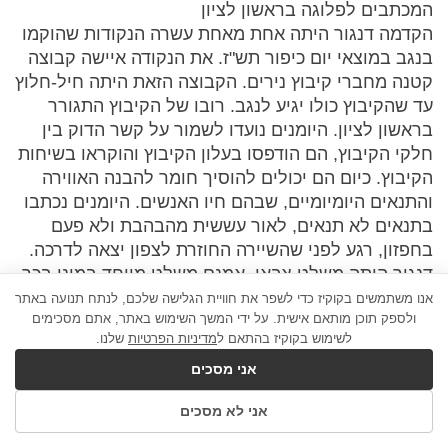
המכתבים לפלוגה בראשון לציון
הקדמה דנגור היתה אחת מאחת עשרה הנקודות שהוקמו
בנגב במוצאי יום כיפור תש"ז. את הנקודה איישה קבוצה
קטנה מחברי קיבוץ נירים. הקבוצה הזאת היתה חיל-חלוץ
עד שהקיבוץ כולו יגיע לנגב. רובו של הקיבוץ התגורר
בראשון לציון. היומנים נועדו לשמור על קשר הדוק בין
חלקי הקיבוץ, הם הודפסו בעלון הקיבוץ והוקראו בשיחות
הקיבוץ. כיום הם יכולים להוסיך חומר להבנה האווירה
והתנאים היומיומיים, שבהם חיו האנשים. היומנים נכתבו
בתנאים לא תנאים, לאור עששית מהבהבת ולא פעם
בחפזון, רגע לפני שהשיירה החוזרת לצפון יצאה לדרכה.
דנגור היתה משלט צבאי, אמנם משלט מיוחד במינו בכך
שהיה קיבוץ. היו בו מצד אחד המון ימים של שיגרה
אנו משתמשים בקוקיז כדי לשפר את חוויית הגלישה שלכם, לנתח תנועה באתר
ולספק תוכן מותאם אישית. על ידי המשך השימוש באתר, אתם מסכימים
משעממת, אך מצד שני מתח עצום לקראת הבאות - ה-
לשימוש בקוקיז בהתאם ל
מדיניות הפרטיות
שלנו.
12במאי, עזיבת המנדט הבריטי את הארץ. על היממה
המסעירה של החמישה עשר במאי כתב הרמטכ"ל בר-לב,
אני מסכים
1295 )מעריב( "לא האמנתי שנירים תוכל להחזיק מעמד,
אני לא מסכים
בקושי היו שם לאנשים רובים וסטנים, אחרי הפגזת ריכוך
כבדה, החלה התקפת גדוד חיל רגלים, כוח אדיר