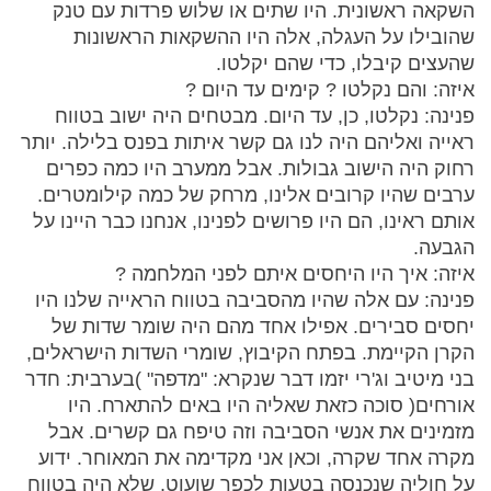
השקאה ראשונית. היו שתים או שלוש פרדות עם טנק
שהובילו על העגלה, אלה היו ההשקאות הראשונות
שהעצים קיבלו, כדי שהם יקלטו.
איזה: והם נקלטו ? קימים עד היום ?
פנינה: נקלטו, כן, עד היום. מבטחים היה ישוב בטווח
ראייה ואליהם היה לנו גם קשר איתות בפנס בלילה. יותר
רחוק היה הישוב גבולות. אבל ממערב היו כמה כפרים
ערבים שהיו קרובים אלינו, מרחק של כמה קילומטרים.
אותם ראינו, הם היו פרושים לפנינו, אנחנו כבר היינו על
הגבעה.
איזה: איך היו היחסים איתם לפני המלחמה ?
פנינה: עם אלה שהיו מהסביבה בטווח הראייה שלנו היו
יחסים סבירים. אפילו אחד מהם היה שומר שדות של
הקרן הקיימת. בפתח הקיבוץ, שומרי השדות הישראלים,
בני מיטיב וג'רי יזמו דבר שנקרא: "מדפה" )בערבית: חדר
אורחים( סוכה כזאת שאליה היו באים להתארח. היו
מזמינים את אנשי הסביבה וזה טיפח גם קשרים. אבל
מקרה אחד שקרה, וכאן אני מקדימה את המאוחר. ידוע
על חוליה שנכנסה בטעות לכפר שועוט, שלא היה בטווח