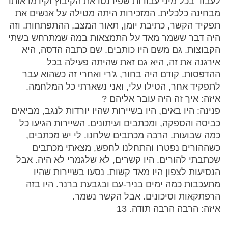
לעבוד בכל מיני עבודות שפירנסו את הקיבוץ וקידמו אותו
מבחינה כלכלית. המזכירות היתה מטילה על אנשים את
תפקיד הקשר, כתיבת יומן, תאור המצב, ההתפתחות. וזה
היה דבר ששמר מאד על התמצאות במה שמתרחש בשתי
הקבוצות. גם משם היו כותבים. שם כתבה הדסה, היא
אירגנה את זה, היא גם זאת שהיתה פעילה בכל
ההדפסות. קודם היה בחור, ג'רי ואחרי זה כשהוא עבר
לתפקיד אחר, הטילו עלי, ואני נשארתי כל המלחמה.
איזה: איך זה היה עובר אליהם ?
פנינה: היו באים, היו בשיירות שהיו יורדות לנגב, מביאים
כביסה והספקה, ומכתבים ועיתונים. השיירות הגיעו כל
כמה שבועות. הרבה מכתבים שלחנו. לי יש מכתבים,
כשההורים נפטרו והתחלנו לחפש, מצאתי מכתבים
שכתבתי להורים. היו קשרים, לא שלגמרי לא היה. אבל
הנסיעות לצפון היו מאד קשות. נסעו בשיירות שהיו
מתעכבות כמה ימים בניר-עם ובגבעת ברנר. היו בזה
הרפתקאות וסיכונים. אבל הקשר נשמר.
איזה: הרבה הרבה תודה. 13