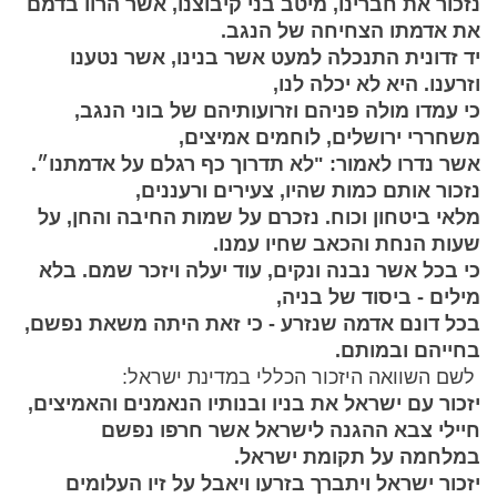
נזכור את חברינו, מיטב בני קיבוצנו, אשר הרוו בדמם
את אדמתו הצחיחה של הנגב.
יד זדונית התנכלה למעט אשר בנינו, אשר נטענו
וזרענו. היא לא יכלה לנו,
כי עמדו מולה פניהם וזרועותיהם של בוני הנגב,
משחררי ירושלים, לוחמים אמיצים,
אשר נדרו לאמור: "לא תדרוך כף רגלם על אדמתנו״.
נזכור אותם כמות שהיו, צעירים ורעננים,
מלאי ביטחון וכוח. נזכרם על שמות החיבה והחן, על
שעות הנחת והכאב שחיו עמנו.
כי בכל אשר נבנה ונקים, עוד יעלה ויזכר שמם. בלא
מילים - ביסוד של בניה,
בכל דונם אדמה שנזרע - כי זאת היתה משאת נפשם,
בחייהם ובמותם.
לשם השוואה היזכור הכללי במדינת ישראל:
יזכור עם ישראל את בניו ובנותיו הנאמנים והאמיצים,
חיילי צבא ההגנה לישראל אשר חרפו נפשם
במלחמה על תקומת ישראל.
יזכור ישראל ויתברך בזרעו ויאבל על זיו העלומים