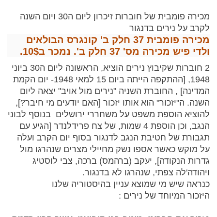
מכירה פומבית של חוברות זיכרון ליום ה30 ויום השנה
לקרב על נירים בדנגור
מכירה פומבית 37
חלק ב'
קונגרס הבולאים
ולדי פיש מכירה מס' 37 חלק ב'. נמכר ב10$.
2 חוברות שקיבוץ נירים הוציא, הראשונה ליום ה30 ביוני
1948, [ההתקפה הייתה ביום 15 למאי 1948- יום הקמת
המדינה] , החוברת השניה "נירים מול אויב" יצאה ליום
השנה. ה"יזכור" הוא אותו יזכור [האם יודעים מי חיבר?],
להוציא הוספת משפט על משחררי ירושלים בנוסף לבוני
הנגב, וכן הוספת 4 שמות, של צח פרידלנדר [הגיע עם
תגבורת של חטיבת הנגב לדנגור בסוף יום הקרב ועלה
על מוקש כאשר אספו נשק מחיילי מצרים שנהרגו מול
גדרות הנקודה], יעקב (ברהמס) ברכה, צבי לוסטיג
ויהודה'לה צפתי, שנהרגו לא בדנגור.
כנראה שיש מי שמוצא עניין בהיסטוריה שלנו
היזכור המיוחד של נירים :