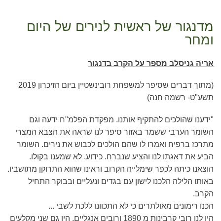
מדנגור של ראשית לנירים של היום
ומחר
אריה גניסלב מספר על הקרב בדנגור
(מתוך דברים שסיפר למשפחת רובינשטיין ביום הזיכרון 2019
תשע"ט- רשמה חנה)
"ידענו שהולכים להתקיף אותנו. מפקדת הפלמ"ח ידעה וגם
השומר הערבי ששמר באזור סיפר לנו שראה את הצבא המצרי
מתרכז ברפיח ואמרו לו שהם הולכים לכבוש את נירים. השומר
הביע את דאגתו לנו והציע שנברח. כידוע, לא שמענו בקולו
.
הוצאנו כיתה לכפר שימלייה הקרוב וראינו שהוא התרוקן מתושביו
.
באותו הלילה הלכנו לישון עם בגדים ונעליים ובבוקר התחיל
הקרב
.
הכנו רימונים מאולתרים כי לא התכוונו ללכת לשבי
.
..
היו לנו רובי קרבינות מ 1890 ורובים אנגליים. היו גם שני מקלעים