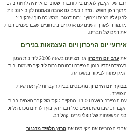
רובו של הקיבוץ להקים בית וחברה שטוב וכדאי יהיה לחיות בהם
מתוך רצון חופשי. מזה נובעים גם אהבה ונאמנות לקיבוץ ונכונות
להגן עליו מבית ומחוץ". "רוח דנגור" ממשיכה תוך שהקיבוץ
מתמודד לאורך השנים עם אתגרים ביטחוניים שגבו פעמים רבות
את דמם של חברינו.
אירועי יום הזיכרון ויום העצמאות בנירים
את
ערב יום הזיכרון
אנו מציינים בשעה 20:00 ליד בית המגן
בעמידה יחדיו בזמן הצפירה ובהנחת נרות ליד קיר השמות. בית
המגן פתוח לביקור במועד זה.
בבוקר יום הזיכרון
, מתכנסים בבית הקברות לקראת שעת
הצפירה.
עם הצפירה בשעה 11:00, מתקיים טקס מול קבר האחים בבית
הקברות, שבו משתתפים כלל חברי הקיבוץ וילדיהם מכתה א' וכן
בני המשפחות של נופלי נירים וקהל רב.
אחרי הצהריים אנו מקיימים את
מרוץ הלפיד מדנגור