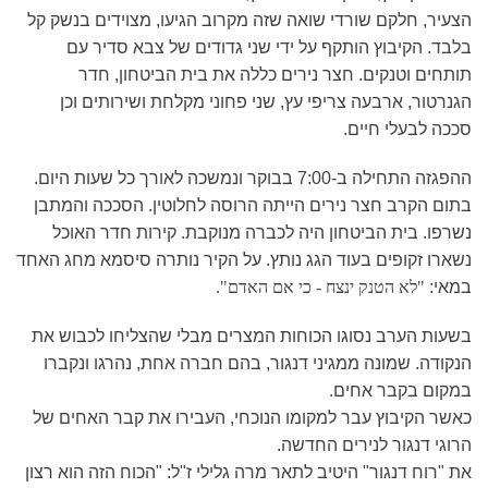
הצעיר, חלקם שורדי שואה שזה מקרוב הגיעו, מצוידים בנשק קל
בלבד. הקיבוץ הותקף על ידי שני גדודים של צבא סדיר עם
תותחים וטנקים. חצר נירים כללה את בית הביטחון, חדר
הגנרטור, ארבעה צריפי עץ, שני פחוני מקלחת ושירותים וכן
סככה לבעלי חיים.
ההפגזה התחילה ב-7:00 בבוקר ונמשכה לאורך כל שעות היום.
בתום הקרב חצר נירים הייתה הרוסה לחלוטין. הסככה והמתבן
נשרפו. בית הביטחון היה לכברה מנוקבת. קירות חדר האוכל
נשארו זקופים בעוד הגג נותץ. על הקיר נותרה סיסמא מחג האחד
במאי:
"לא הטנק ינצח - כי אם האדם".
בשעות הערב נסוגו הכוחות המצרים מבלי שהצליחו לכבוש את
הנקודה. שמונה ממגיני דנגור, בהם חברה אחת, נהרגו ונקברו
במקום בקבר אחים.
כאשר הקיבוץ עבר למקומו הנוכחי, העבירו את קבר האחים של
הרוגי דנגור לנירים החדשה.
את "רוח דנגור" היטיב לתאר מרה גלילי ז"ל: "הכוח הזה הוא רצון