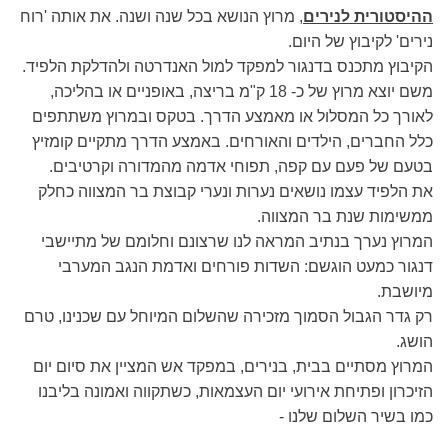
ההיסטורית לנירים
, מרוץ הנושא בכל שנה ושנה. את אותה 'רוח
נירים' לקיבוץ של היום.
הקיבוץ מתכנס בדנגור למפקד למול האנדרטה ולהדלקת הלפיד.
משם יוצא מרוץ של כ- 18 ק"מ בריצה, באופניים או בהליכה,
לאורך כל המסלול או מאמצע הדרך. בטקס ובמרוץ משתתפים
כלל החברים, הילדים והאורחים. באמצע הדרך מתקיים קומזיץ
בטעם של פעם עם קפה, תפוחי אדמה מהמדורה וקרטיבים.
את הלפיד עצמו נושאים נערות ונערי קבוצת בר המצווה כחלק
ממשימות שנת בר המצווה.
המרוץ נערך בנתיב המראה לנו שרצונם וחלומם של מתיישבי
דנגור כמעט הוגשם: השדות פורחים ואדמת הנגב המערבי
מיושבת.
רק גדר הגבול הסמוך מזכירה שהשלום המיוחל עם שכנינו, טרם
הושג.
המרוץ מסתיים בבית, בנירים, במפקד אש המציין את סיום יום
הזיכרון ופתיחת אירועי יום העצמאות, כשתקווה ואמונה בליבנו
כמו בשיר השלום שלנו -