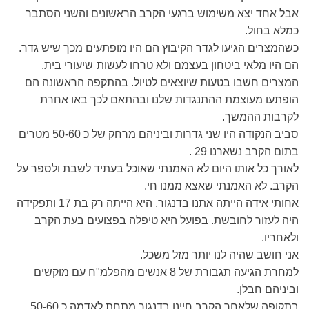
אבל אחד יצא משימוש ברגעי הקרב הראשונים והשני הסתבר
כמלא בחול
.
כשהמצרים הגיעו לגדר הקיבוץ הם היו מופתעים מכך שיש גדר.
הם היו מלאי ביטחון בעצמם ולא טרחו לעשות
שיעורי בית.
המצרים חשבו בטעות שיוצאים לטיול. בהתקפה הראשונה הם
הופתעו מעוצמת ההתנגדות שלנו ובהתאם לכך באו אחרת
לקרבות ההמשך
.
סביב הנקודה היו שני גדרות וביניהם מרחק של כ 50-60 מטרים
בתום הקרב נשארנו 29 .
לאורך כל אותו היום לא האמנתי שאוכל בעתיד לשבת ולספר על
הקרב. לא האמנתי שאצא ממנו חי.
אחותי אידה הייתה אתנו בדנגור. היא הייתה רק בת 17 ותפקידה
היה לעזור לחובשת. בפועל היא טיפלה בפצועים בעת הקרב
ולאחריו.
אני חושב שהיה לנו יותר מזל משכל.
למחרת הגיעה תגבורת של 8 אנשים מהפלמ"ח עם מוקשים
וביניהם חבלן
.
בתקופה שלאחר הקרב חיינו בדנגור מתחת לאדמה כ 50-60