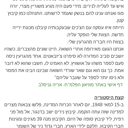
איש עד לעלייה לנירים. מידי פעם היה מגיע משוריין מצרי, יורה
פגז ואנחנו ענינו להם בנשק שעמד לרשותנו. התנהלנו כמו קיבוץ
קטן
.
הייתה איזו עסקה עם הצ'כים שבעקבותיה קיבלנו מכונת ירייה
חדשה. הצוות שלי הופקד עליה.
בצוות היו חבר'ה מהגרעין שלי.
אנחנו הגענו מאירופה אחרי השואה. היינו שונים מהצברים. כשהיו
יושבים סביב המדורה לא סיפרנו צ'יזבאטים. אחד מהגרעין ניסה
פעם לספר משהו על אושוויץ. לא האמינו לו, חשבו שהוא לא דובר
אמת. כך גם הוא וגם שאר שורדי השואה שביננו הבינו את המסר
ולא ניסו יותר לספר על שעבר עליהם
"
דף אישי באתר מוזיאון הפלמ"ח- אריה גניסלב
קצת היסטוריה
ב-15 למאי 1948, יום לאחר הכרזת המדינה, פלשו צבאות מצרים
למדינה שזה עתה הוקמה. קיבוץ נירים ישב בדנגור, אל מול פני
רפיח, ליד קיבוץ סופה של היום. הקיבוץ מנה 39 מגינים ומגינות
חברי הקיבוץ, חלקם ילידי הארץ, חברי גדוד ניר של השומר