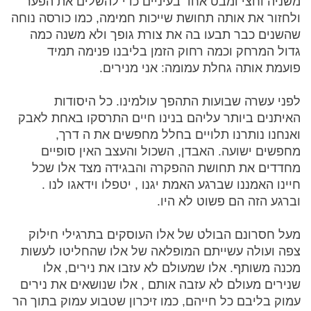
משניה וחצי ומבט אחד בעיניים כדי להשלים את הפער
ולחזור את אותה תחושת שייכות חמימה, כמו כורסה נוחה
שהשנים כבר תבעו בה את צורת גופך ולא משנה כמה
גדול המרחק וכמה רחוק הזמן בליבנו פנימה תמיד
פועמת אותה גחלת עמומה: אני מנירים.
לפני עשרה שבועות התהפך עולמינו. כל היסודות
האיתנים ביותר עליהם בנינו חיים התרסקו באחת לאבק
ואנחנו נותרנו תלויים בחלל מחפשים את ה דרך,
מחפשים ישועה. האבדן, השכול והעצב האין סופיים
מחדדים את תחושת ההפקרה והבגידה מצד אלו שכל
חיינו האמננו שברגע האמת יגנו , יטפלו וידאגו לנו .
וברגע הזה הם פשוט לא היו.
מעל חסרונם הבולט של אלו העוסקים בתרגילי חילוק
צפה ועולה עשייתם המופלאה של אלו שהחליטו לעשות
מכנה משותף. אלו שמעולם לא עזבו את נירים, אלו
שנירים מעולם לא עזבה אותם , אלו שנושאים את נירים
עמוק בליבם כל חייהם, כמו זיכרון שטבוע עמוק בתוך הר