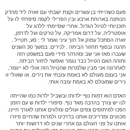
פעם כשהייתי בן עשרים וקצת ישבתי עם זארה ליד מהדק
הכותנה בארוחת ארבע ובין הפרילי לקפה סיפרתי לו על
תוכניותי לטיול הגדול. אחרי שסיימתי ללהג על
אוסטרליה, על דרום אמריקה, על טרקים ועל לדרמן,
זארה הסתכל עמוק אל תוך עיני ואמר לי : סע, תטייל ,
תהנה ובסוף תחזור הביתה . לנירים. במשך 30 השנים
שעברו מאז אני שב ומהרהר מידי פעם במשפט הזה
ותוהה האם הטיול כבר נגמר ואפשר לחזור הביתה.
לאחרונה אני מבין שלמרות שהטיול הזה אולי לא ייגמר,
אני בעצם מעולם לא באמת עזבתי את נירים. או שאולי זו
נירים שמעולם לא באמת עזבה אותי.
האדם הוא דמות נוף ילדותו ובשביל ילדות כמו שהייתה
לנו יש צורך בהרבה מאד נוף. סיפורי ילדות ש עם הזמן
הפכו למיתוסים צפים ועולים ומלווים אותנו לאורך חיינו,
מכוונים ומדריכים אותנו בדרכינו ולמרות שהחיים פיזרו
אותנו על פני העולם גם אחרי שנים לא דרושות יותר