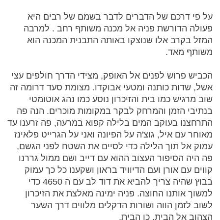
על פי דרכם של הדברים לדבר בשמם של רבים היא
פעולה הדורשת פניה אל מכנה משותף רחב . למרבה
המזל בקרב אלו שנוצקו באותה התבנית המכנה הוא
משותף מאד.
הכביש פרוש לפנים אל האופק, מצידי הדרך חולפים עצי
אשל, שדות כותנה ומטעי אבוקדו. מצומת סעד דרומה זה
שוב מרגיש כמו בית והזיכרון נוסע כמו נהג אוטומטי
בנתיבי הזמן והמרחק לבקר במקומות מוכרים. הנה פה
התרחצנו בעוקב המים בלילה קפוא במרעה, פה זרענו עד
מאוחר עם איל, גוצ'ה על הפיונה ואני על הגרייט פלאינז
עמוק אל תוך הלילה כדי לסיים את השטח לפני הגשם,
פה היה הסיפור העצוב ההוא עם דייב ושם ממול גררנו
קווים עם אורן ועם הדיוויד בראון ושקענו כל כך עמוק
בבוץ שהיה צריך להביא את דוד לב עם ה 4650 כדי
למשוך אותנו החוצה. פניה ימינה מאלצת את הזיכרון
לשוב לזמן הווה ושורות הדקלים מלווים דרך השער
הצהוב אל הבית. כן הבית.