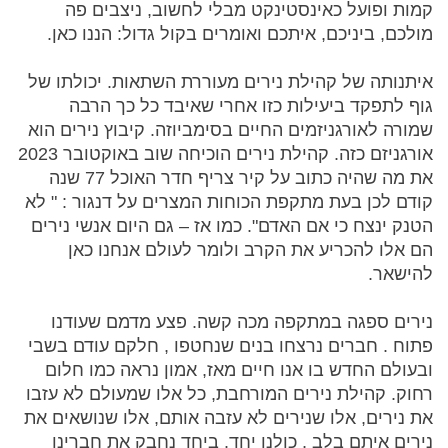
קמות ופועל כאינסטינקט מבלי לחשוב, ניצבים פה
מולכם, ביניכם, איתכם ואומרים בקול גדול: הננו כאן.
איתנותה של קהילת נירים מעוררת השתאות. יכולתו של
גוף לתפקד ביעילות כזו אחרי שאיבד כל כך הרבה
שמורה לאורגניזמים החיים בסימביוזה. קיבוץ נירים הוא
אורגניזם כזה. קהילת נירים הוכיחה שוב באוקטובר 2023
את מה שהיה כתוב על קיר צריף חדר האוכל 77 שנה
קודם לכן בעת מתקפת הכוחות המצרים על דנגור : " לא
הטנק ינצח כי אם האדם". כמו אז – גם היום אנשי נירים
הם אלו להכריע את הקרב ולומר לעולם אנחנו כאן
להישאר.
נירים ספגה במתקפה מכה קשה. פצע מדמם שעודנו
פתוח . חברים נרצחו בנים שנחטפו , חלקם עודם בשבי
ובעולם החדש בו אנו חיים מאז, אמון נראה כמו חלום
רחוק. קהילת נירים המורחבת, כל אלו שמעולם לא עזבו
את נירים, אלו שנירים לא עזבה אותם, אלו שנושאים את
נירים איתם בלב , כולנו יחד. ביחד נחבק את חברינו